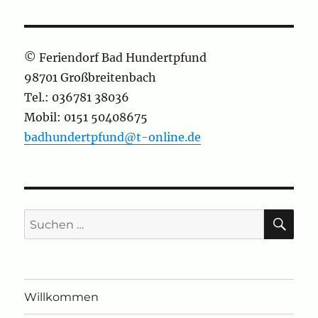
© Feriendorf Bad Hundertpfund
98701 Großbreitenbach
Tel.: 036781 38036
Mobil: 0151 50408675
badhundertpfund@t-online.de
SU
Suchen
nach:
Willkommen